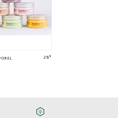
$
28
POREL