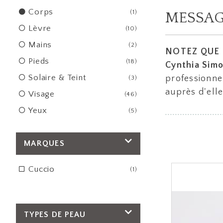
Corps
(1)
MESSAG
Lèvre
(10)
Mains
(2)
NOTEZ QUE to
Pieds
(18)
Cynthia Simo
Solaire & Teint
professionne
(3)
auprès d'ell
Visage
(46)
Yeux
(5)
MARQUES
Cuccio
(1)
TYPES DE PEAU