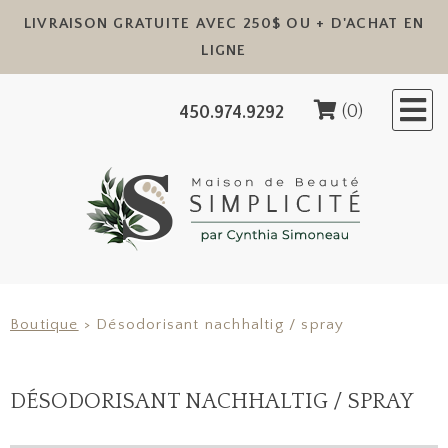
LIVRAISON GRATUITE AVEC 250$ OU + D'ACHAT EN
✕
LIGNE
(0)
450.974.9292
Boutique
> Désodorisant nachhaltig / spray
DÉSODORISANT NACHHALTIG / SPRAY