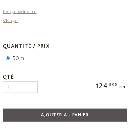
Image skincare
Visage
QUANTITÉ / PRIX
50ml
QTÉ
124
.50$
ch.
AJOUTER AU PANIER